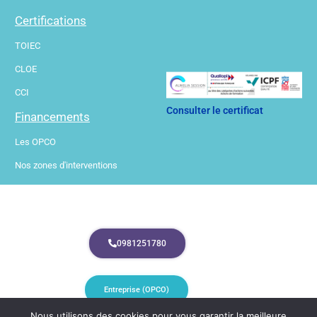
Certifications
TOIEC
CLOE
CCI
Consulter le certificat
Financements
Les OPCO
Nos zones d'interventions
0981251780
Entreprise (OPCO)
Nous utilisons des cookies pour vous garantir la meilleure