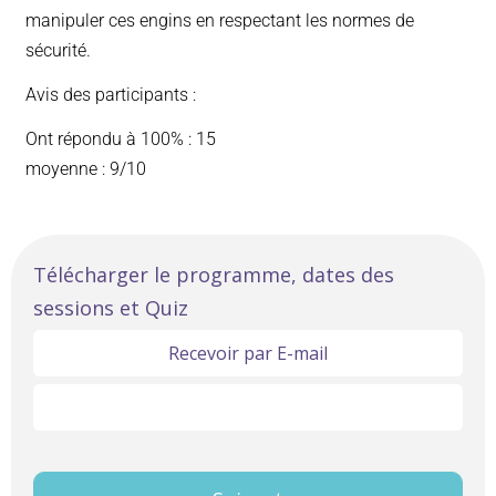
manipuler ces engins en respectant les normes de
sécurité.
Avis des participants :
Ont répondu à 100% : 15
moyenne : 9/10
Formation
Télécharger le programme, dates des
sessions et Quiz
CACES®
R486
Recevoir par E-mail
-
Télécharger ici
Catégorie
A