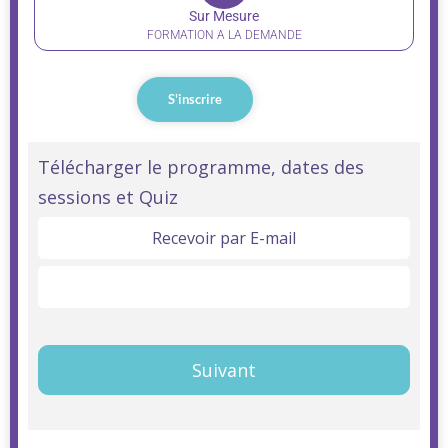
Sur Mesure
FORMATION A LA DEMANDE
S'inscrire
Formation
Télécharger le programme, dates des
sessions et Quiz
CACES®
R486
Recevoir par E-mail
-
Télécharger ici
Catégorie
A
Suivant
INITIALE