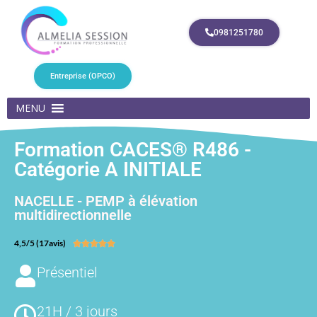
0981251780
Entreprise (OPCO)
MENU
Formation CACES® R486 -
Catégorie A INITIALE
NACELLE - PEMP à élévation
multidirectionnelle
4,5/5 (17avis)





Présentiel
21H / 3 jours