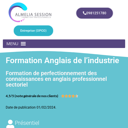
0981251780
Entreprise (OPCO)
MENU
Formation Anglais de l’industrie
Formation de perfectionnement des
connaissances en anglais professionnel
sectoriel
4,5/5 (note générale de nos clients)





Date de publication 01/02/2024.
Présentiel