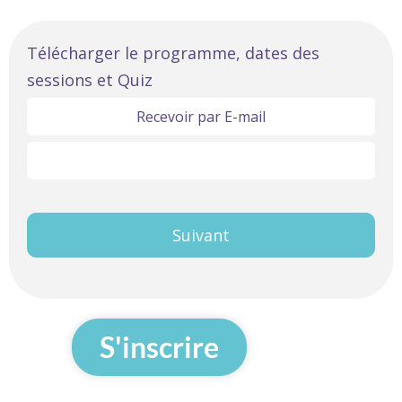
Linguistique
Télécharger le programme, dates des
sessions et Quiz
Anglais
Objectif
Recevoir par E-mail
A2
Télécharger ici
Intermédiaire
Premier
Suivant
S'inscrire