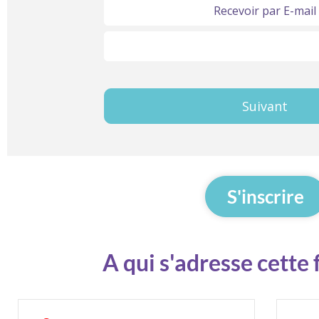
Recevoir par E-mail
R482
-
Télécharger ici
Catégorie
A
Suivant
INITIALE
S'inscrire
A qui s'adresse cette