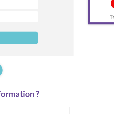
T
 formation ?