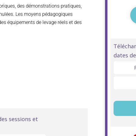
oriques, des démonstrations pratiques,
 simulées. Les moyens pédagogiques
des équipements de levage réels et des
Forma
Télécha
dates de
CACE
R482
-
Catégo
A
INITIA
es sessions et