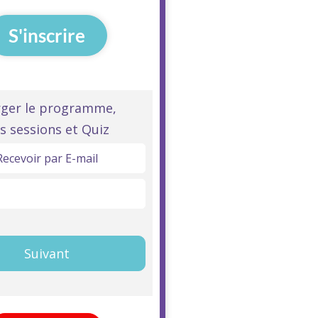
S'inscrire
tion
rger le programme,
s sessions et Quiz
S®
Recevoir par E-mail
Télécharger ici
rie
Suivant
LE