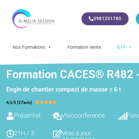
0981251780
Nos Formations
Formation Vente
BTP
Formation CACES® R482 - 
Engin de chantier compact de masse ≥ 6 t
4,5/5 (17avis)





Présentiel
Visioconference
Fon
21H / 3
Mise à jour