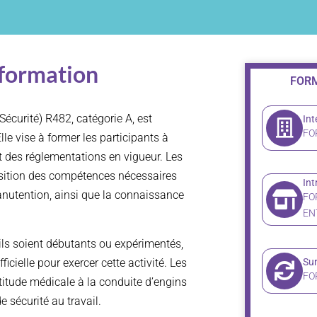
 formation
FORM
écurité) R482, catégorie A, est
Int
FO
le vise à former les participants à
ct des réglementations en vigueur. Les
isition des compétences nécessaires
Int
anutention, ainsi que la connaissance
FO
EN
ils soient débutants ou expérimentés,
icielle pour exercer cette activité. Les
Su
FO
titude médicale à la conduite d’engins
 sécurité au travail.