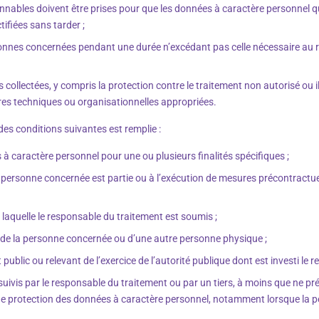
sonnables doivent être prises pour que les données à caractère personnel q
ctifiées sans tarder ;
nnes concernées pendant une durée n’excédant pas celle nécessaire au re
ollectées, y compris la protection contre le traitement non autorisé ou illic
sures techniques ou organisationnelles appropriées.
 des conditions suivantes est remplie :
 caractère personnel pour une ou plusieurs finalités spécifiques ;
a personne concernée est partie ou à l’exécution de mesures précontractuel
 laquelle le responsable du traitement est soumis ;
x de la personne concernée ou d’une autre personne physique ;
public ou relevant de l’exercice de l’autorité publique dont est investi le 
uivis par le responsable du traitement ou par un tiers, à moins que ne prév
ne protection des données à caractère personnel, notamment lorsque la p