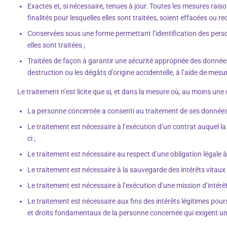
Exactes et, si nécessaire, tenues à jour. Toutes les mesures rai
finalités pour lesquelles elles sont traitées, soient effacées ou re
Conservées sous une forme permettant l’identification des perso
elles sont traitées ;
Traitées de façon à garantir une sécurité appropriée des données c
destruction ou les dégâts d’origine accidentelle, à l’aide de me
Le traitement n’est licite que si, et dans la mesure où, au moins une
La personne concernée a consenti au traitement de ses données à
Le traitement est nécessaire à l’exécution d’un contrat auquel l
ci ;
Le traitement est nécessaire au respect d’une obligation légale à
Le traitement est nécessaire à la sauvegarde des intérêts vitau
Le traitement est nécessaire à l’exécution d’une mission d’intérêt 
Le traitement est nécessaire aux fins des intérêts légitimes pours
et droits fondamentaux de la personne concernée qui exigent u