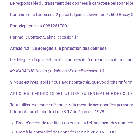
Le responsable du traitement des données à caractère personnel pe
Par courrier à l’adresse :
2 place fulgence bienvenue 77600 Bussy 
Par téléphone, au 0981251780
Par mail : Contact@almeliasession.fr
Article 4.2 : Le délégué à la protection des données
Le délégué à la protection des données de l’entreprise ou du respons
Mr KABACHE Nacim ( n.kabache@almeliasession.fr)
Si vous estimez, après nous avoir contactés, que vos droits “Inform
ARTICLE 5 : LES DROITS DE L’UTILISATEUR EN MATIÈRE DE CO
Tout utilisateur concerné par le traitement de ses données personne
Informatique et Liberté (Loi 78-17 du 6 janvier 1978) :
Droit d’accès, de rectification et droit à l’effacement des donné
Droit à la portabilité des données (article 20 du RGPD) ;