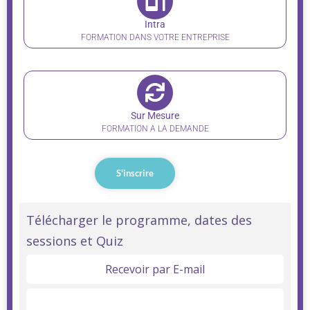
Intra
FORMATION DANS VOTRE ENTREPRISE
Sur Mesure
FORMATION A LA DEMANDE
S'inscrire
Formation AIPR
Télécharger le programme, dates des
sessions et Quiz
Opérateur
de
Recevoir par E-mail
chantier
Télécharger ici