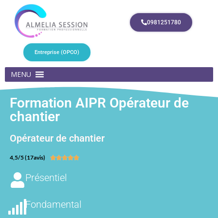
0981251780
Entreprise (OPCO)
MENU
Formation AIPR Opérateur de
chantier
Opérateur de chantier
4,5/5 (17avis)





Présentiel
Fondamental