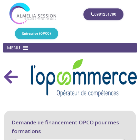
0981251780
Entreprise (OPCO)
MENU
Financement
Demande de financement OPCO pour mes
formations
OPCO