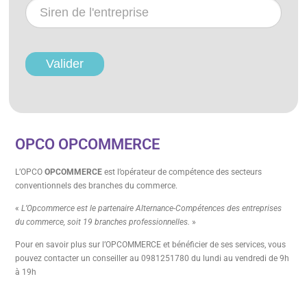
pour
mes
formations
Valider
:
Demande
(n°siret)
OPCO OPCOMMERCE
L’OPCO
OPCOMMERCE
est l’opérateur de compétence des secteurs
conventionnels des branches du commerce.
«
L’Opcommerce est le partenaire Alternance-Compétences des entreprises
du commerce, soit 19 branches professionnelles.
»
Pour en savoir plus sur l’OPCOMMERCE et bénéficier de ses services, vous
pouvez contacter un conseiller au 0981251780 du lundi au vendredi de 9h
à 19h