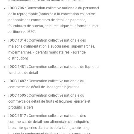
IDCC 706 :
Convention collective nationale du personnel
de la reprographie (annexée à la convention collective
nationale des commerces de détail de papeterie,
fournitures de bureau, de bureautique et informatique et
de librairie 1539)
IDCC 1314 :
Convention collective nationale des
maisons d’alimentation à succursales, supermarchés,
hypermarchés, « gérants mandataires » (grande
distribution)
IDCC 1431 :
Convention collective nationale de l’optique-
lunetterie de détail
IDCC 1487 :
Convention collective nationale du
commerce de détail de l’horlogerie-bijouterie
IDCC 1505 :
Convention collective nationale du
commerce de détail de fruits et légumes, épicerie et
produits laitiers
IDCC 1517 :
Convention collective nationale des
commerces de détail non alimentaires : antiquités,
brocante, galeries d’art, arts de la table, coutellerie,
droguerie, équipement du foyer, bazars, commerces