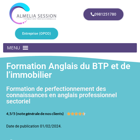
0981251780
Entreprise (OPCO)
MENU
Formation Anglais du BTP et de
l’immobilier
Formation de perfectionnement des
connaissances en anglais professionnel
sectoriel
4,5/5 (note générale de nos clients)





Date de publication 01/02/2024.