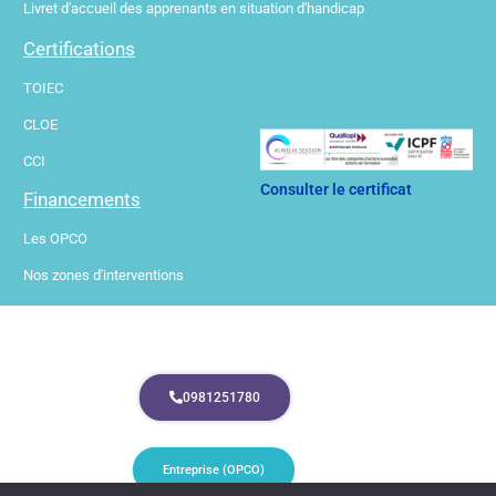
Livret d'accueil des apprenants en situation d'handicap
Certifications
TOIEC
CLOE
CCI
Consulter le certificat
Financements
Les OPCO
Nos zones d'interventions
0981251780
Entreprise (OPCO)