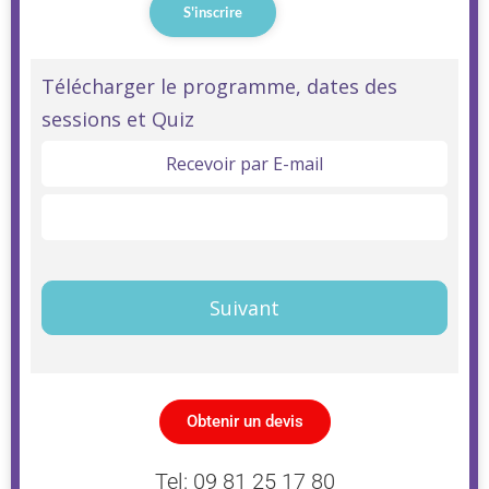
S'inscrire
Linguistique
Télécharger le programme, dates des
sessions et Quiz
Anglais
Objectif
Recevoir par E-mail
A2
Télécharger ici
Intermédiaire
Premier
Suivant
Obtenir un devis
Tel: 09 81 25 17 80