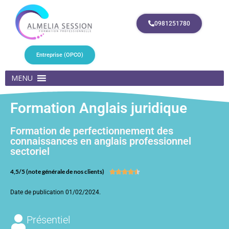
0981251780
Entreprise (OPCO)
MENU
Formation Anglais juridique
Formation de perfectionnement des
connaissances en anglais professionnel
sectoriel
4,5/5 (note générale de nos clients)





Date de publication 01/02/2024.
Présentiel