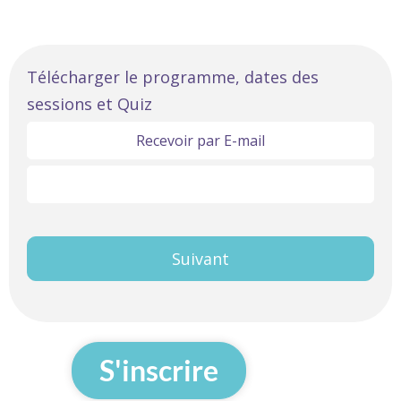
Linguistique
Télécharger le programme, dates des
sessions et Quiz
Anglais
Objectif
Recevoir par E-mail
A2
Télécharger ici
Intermédiaire
Premier
Suivant
S'inscrire