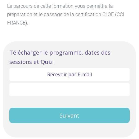
Le parcours de cette formation vous permettra la
préparation et le passage de la certification CLOE (CCI
FRANCE).
Linguistique
Télécharger le programme, dates des
sessions et Quiz
Anglais
Objectif
Recevoir par E-mail
A2
Télécharger ici
Intermédiaire
Premier
Suivant