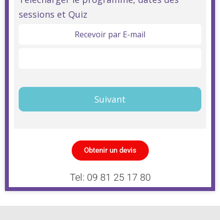
Linguistique
sessions et Quiz
Anglais
Objectif
Recevoir par E-mail
A2
Télécharger ici
Intermédiaire
Premier
Suivant
Obtenir un devis
Tel: 09 81 25 17 80