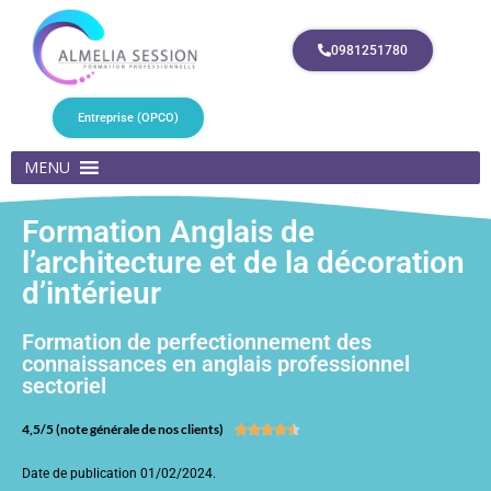
0981251780
Entreprise (OPCO)
MENU
Formation Anglais de
l’architecture et de la décoration
d’intérieur
Formation de perfectionnement des
connaissances en anglais professionnel
sectoriel
4,5/5 (note générale de nos clients)





Date de publication 01/02/2024.