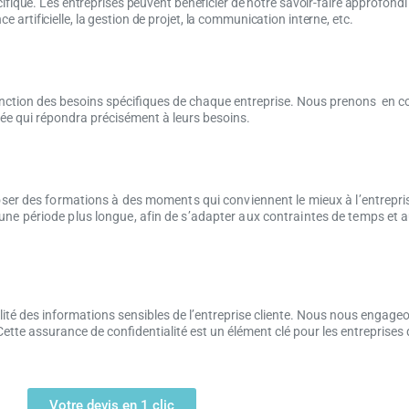
fique. Les entreprises peuvent bénéficier de notre savoir-faire approfond
e artificielle, la gestion de projet, la communication interne, etc.
nction des besoins spécifiques de chaque entreprise. Nous prenons en co
ptée qui répondra précisément à leurs besoins.
 des formations à des moments qui conviennent le mieux à l’entreprise 
r une période plus longue, afin de s’adapter aux contraintes de temps et 
é des informations sensibles de l’entreprise cliente. Nous nous engageon
Cette assurance de confidentialité est un élément clé pour les entreprises
Votre devis en 1 clic