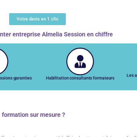
Votre devis en 1 clic
nter entreprise Almelia Session en chiffre
Les a
ssions garanties
Habilitation consultants formateurs
e formation sur mesure ?