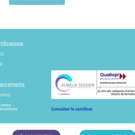
tifications
EC
E
nancements
 OPCO
 zones
terventions
Consulter le certificat