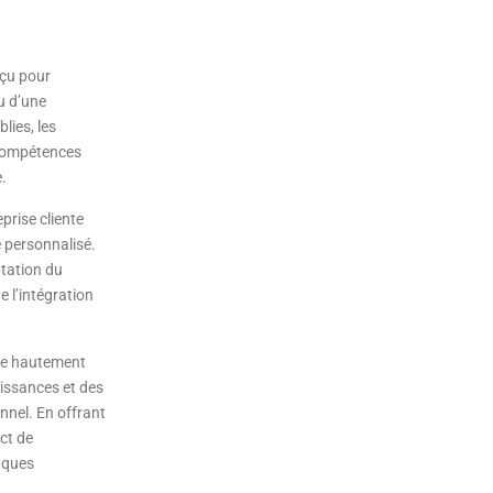
nçu pour
u d’une
lies, les
 compétences
.
prise cliente
 personnalisé.
ptation du
e l’intégration
age hautement
aissances et des
nnel. En offrant
ct de
iques