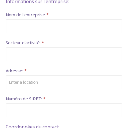
Formulaire
Informations sur l'entreprise:
simple
Nom de l'entreprise
*
de
demande
de
Secteur d'activité:
*
subvention
OPCO
Adresse:
*
pour
entreprise
Numéro de SIRET:
*
Coordonnées du contact: